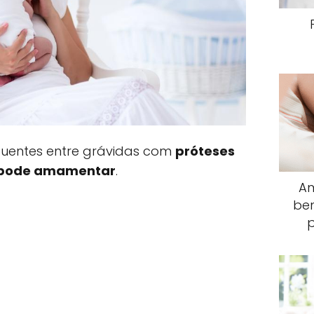
uentes entre grávidas com
próteses
se pode amamentar
.
Am
ben