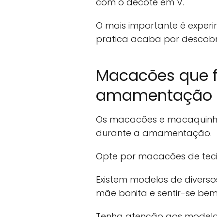
com o decote em V.
O mais importante é exper
pratica acaba por descobrir
Macacões que f
amamentação
Os macacões e macaquinh
durante a amamentação.
Opte por macacões de teci
Existem modelos de diverso
mãe bonita e sentir-se bem
Tenha atenção aos modelos