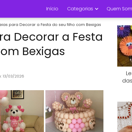
Início
Categorias
Quem Som
deias para Decorar a Festa do seu filho com Bexigas
ara Decorar a Festa
 com Bexigas
Le
: 13/03/2026
das