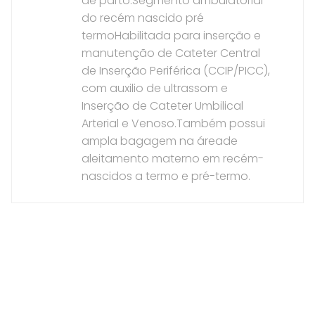
de parto.Segmento ambulatorial
do recém nascido pré
termoHabilitada para inserção e
manutenção de Cateter Central
de Inserção Periférica (CCIP/PICC),
com auxilio de ultrassom e
Inserção de Cateter Umbilical
Arterial e Venoso.Também possui
ampla bagagem na áreade
aleitamento materno em recém-
nascidos a termo e pré-termo.