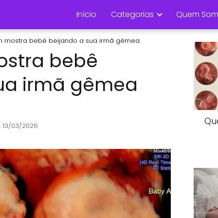
Início
Categorias
Quem Som
m mostra bebê beijando a sua irmã gêmea
ostra bebê
sua irmã gêmea
Qu
: 13/03/2026