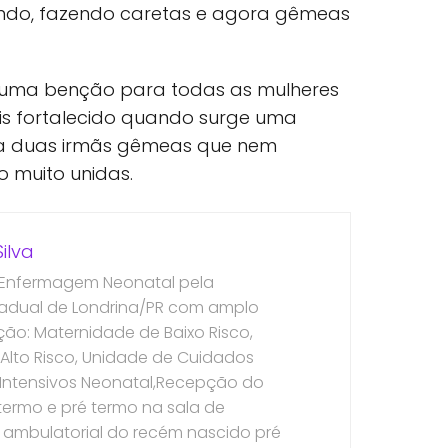
ndo, fazendo caretas e agora gêmeas
 uma benção para todas as mulheres
is fortalecido quando surge uma
a duas irmãs gêmeas que nem
 muito unidas.
ilva
 Enfermagem Neonatal pela
tadual de Londrina/PR com amplo
o: Maternidade de Baixo Risco,
Alto Risco, Unidade de Cuidados
e Intensivos Neonatal,Recepção do
ermo e pré termo na sala de
ambulatorial do recém nascido pré