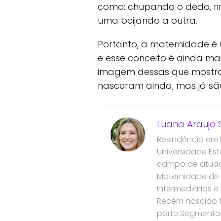
como: chupando o dedo, ri
uma beijando a outra.
Portanto, a maternidade é
e esse conceito é ainda ma
imagem dessas que mostr
nasceram ainda, mas já são
Luana Araujo S
Resindência em
Universidade Es
campo de atuaçã
Maternidade de 
Intermediários 
Recém nascido t
parto.Segmento 