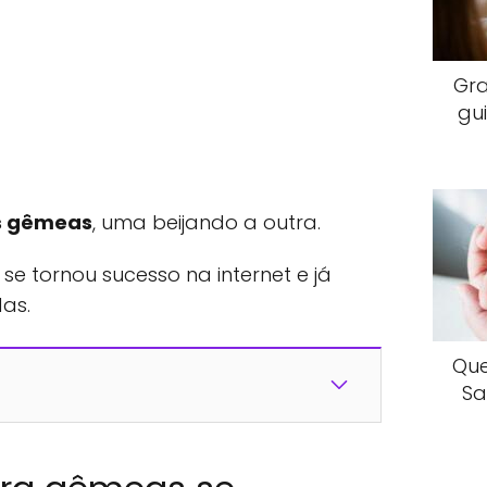
Gr
gu
s gêmeas
, uma beijando a outra.
 tornou sucesso na internet e já
das.
Que
Sa