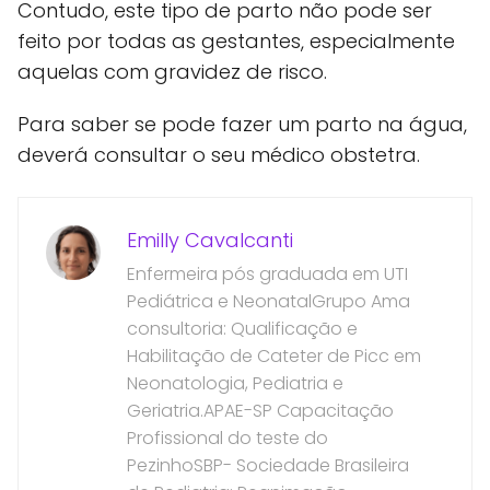
Contudo, este tipo de parto não pode ser
feito por todas as gestantes, especialmente
aquelas com gravidez de risco.
Para saber se pode fazer um parto na água,
deverá consultar o seu médico obstetra.
Emilly Cavalcanti
Enfermeira pós graduada em UTI
Pediátrica e NeonatalGrupo Ama
consultoria: Qualificação e
Habilitação de Cateter de Picc em
Neonatologia, Pediatria e
Geriatria.APAE-SP Capacitação
Profissional do teste do
PezinhoSBP- Sociedade Brasileira