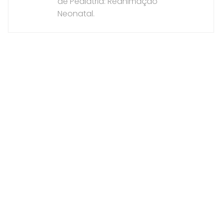
de Pediatria: Reanimação
Neonatal.