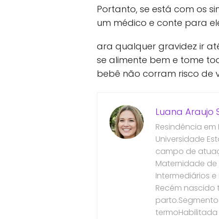
Portanto, se está com os s
um médico e conte para ele
ara qualquer gravidez ir at
se alimente bem e tome to
bebê não corram risco de v
Luana Araujo S
Resindência em
Universidade Es
campo de atuaçã
Maternidade de 
Intermediários 
Recém nascido t
parto.Segmento 
termoHabilitada