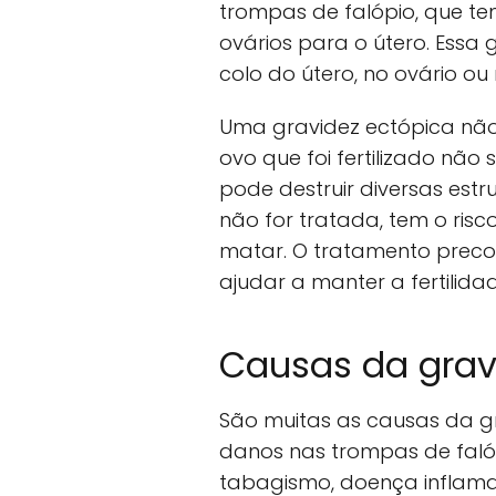
trompas de falópio, que te
ovários para o útero. Ess
colo do útero, no ovário o
Uma gravidez ectópica não
ovo que foi fertilizado não
pode destruir diversas est
não for tratada, tem o ri
matar. O tratamento prec
ajudar a manter a fertilida
Causas da grav
São muitas as causas da gr
danos nas trompas de faló
tabagismo, doença inflamató