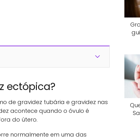
Gr
gu
z ectópica?
o de gravidez tubária e gravidez nas
Que
idez acontece quando o óvulo é
Sa
fora do útero.
orre normalmente em uma das