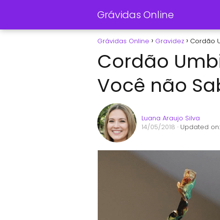
Grávidas Online
Grávidas Online
Gravidez
Cordão U
Cordão Umbil
Você não Sa
Luana Araujo Silva
14/05/2018
· Updated on: