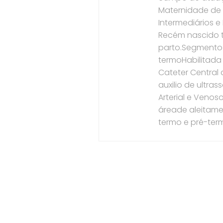
Maternidade de 
Intermediários 
Recém nascido t
parto.Segmento 
termoHabilitada
Cateter Central 
auxilio de ultra
Arterial e Ven
áreade aleitam
termo e pré-ter