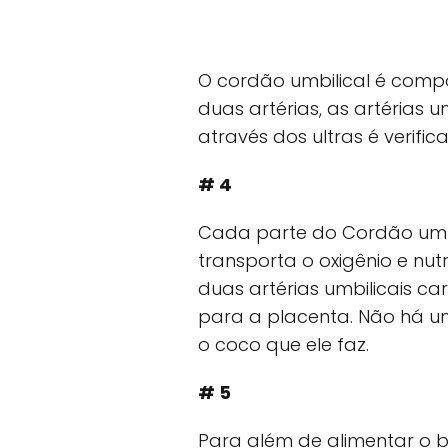
O cordão umbilical é compo
duas artérias, as artérias u
através dos ultras é verifi
# 4
Cada parte do Cordão umbil
transporta o oxigênio e nut
duas artérias umbilicais c
para a placenta. Não há u
o coco que ele faz.
# 5
Para além de alimentar o b