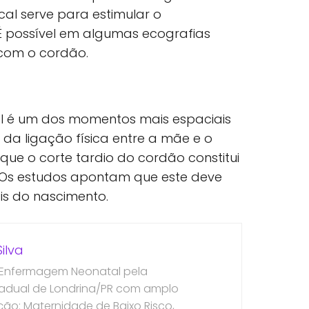
cal serve para estimular o
É possível em algumas ecografias
com o cordão.
al é um dos momentos mais espaciais
o da ligação física entre a mãe e o
ue o corte tardio do cordão constitui
 Os estudos apontam que este deve
ois do nascimento.
ilva
 Enfermagem Neonatal pela
tadual de Londrina/PR com amplo
o: Maternidade de Baixo Risco,