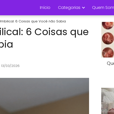
Início
Categorias
Quem Som
mbilical: 6 Coisas que Você não Sabia
ical: 6 Coisas que
bia
Qu
 13/03/2026