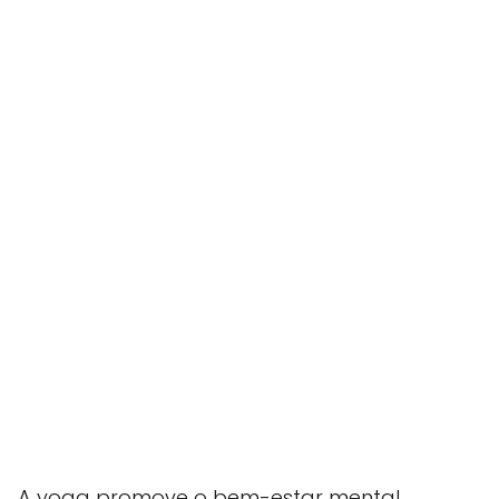
A yoga promove o bem-estar mental,