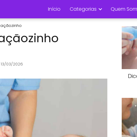
Início
Categorias
Quem Som
raçãozinho
raçãozinho
 13/03/2026
Dic