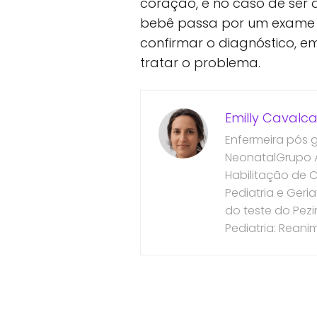
coração, e no caso de ser
bebê passa por um exam
confirmar o diagnóstico, 
tratar o problema.
Emilly Cavalca
Enfermeira pós 
NeonatalGrupo A
Habilitação de 
Pediatria e Geri
do teste do Pezi
Pediatria: Rean