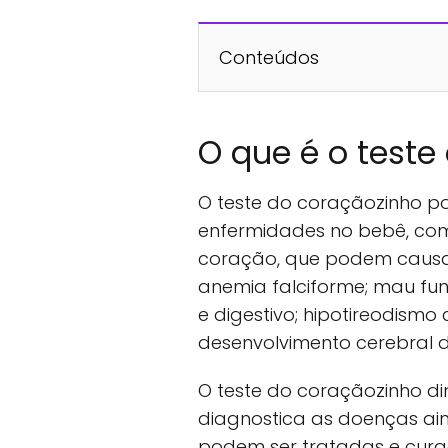
Conteúdos
O que é o teste
O teste do coraçãozinho po
enfermidades no bebê, como
coração, que podem causar 
anemia falciforme; mau fun
e digestivo; hipotireodism
desenvolvimento cerebral d
O teste do coraçãozinho dimi
diagnostica as doenças aind
podem ser tratadas e cura