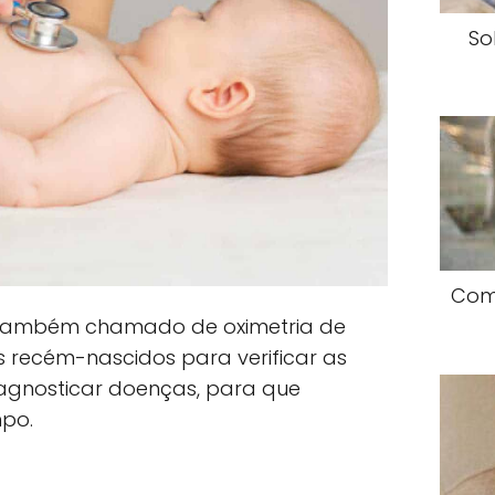
So
Como
 também chamado de oximetria de
s recém-nascidos para verificar as
agnosticar doenças, para que
po.