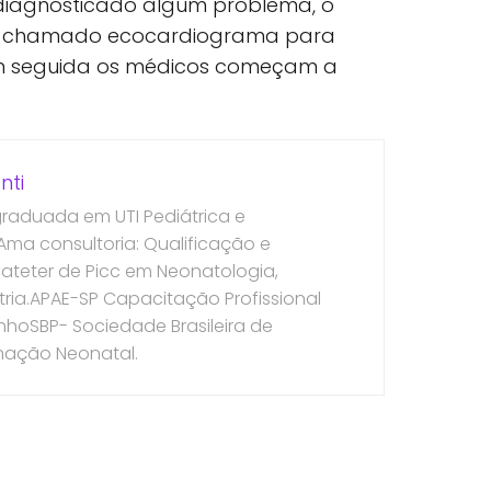
 diagnosticado algum problema, o
e chamado ecocardiograma para
em seguida os médicos começam a
nti
graduada em UTI Pediátrica e
ma consultoria: Qualificação e
Cateter de Picc em Neonatologia,
atria.APAE-SP Capacitação Profissional
nhoSBP- Sociedade Brasileira de
imação Neonatal.