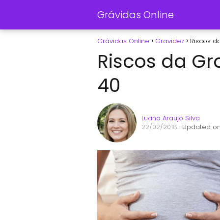
Grávidas Online
Grávidas Online
Gravidez
Riscos d
Riscos da Gr
40
Luana Araujo Silva
22/02/2018
· Updated on