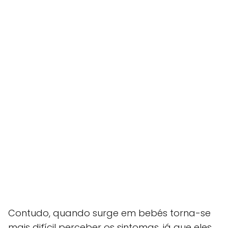
Contudo, quando surge em bebés torna-se
mais difícil perceber os sintomas, já que eles