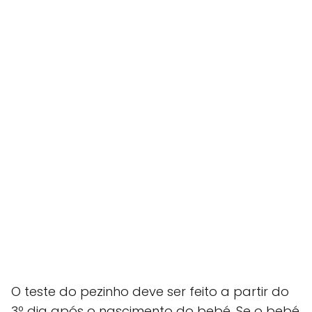
O teste do pezinho deve ser feito a partir do
3º dia após o nascimento do bebé. Se o bebé